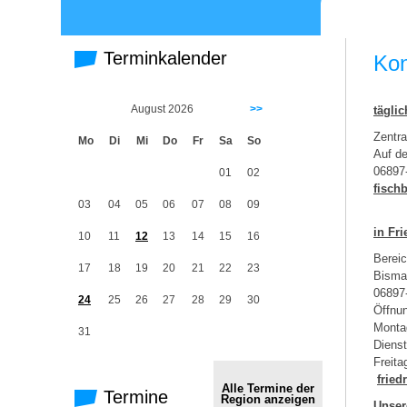
Terminkalender
Kon
August 2026
>>
täglic
Zentra
Mo
Di
Mi
Do
Fr
Sa
So
Auf d
06897
01
02
fisch
03
04
05
06
07
08
09
in Fri
10
11
12
13
14
15
16
Bereic
17
18
19
20
21
22
23
Bismar
06897
24
25
26
27
28
29
30
Öffnun
Monta
31
Die
Fr
fried
Alle Termine der
Termine
Region anzeigen
Unse