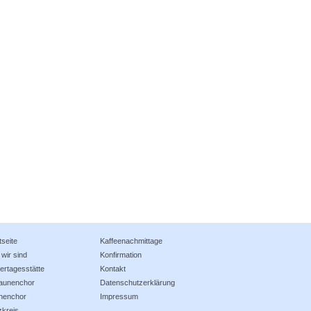
tseite
Kaffeenachmittage
wir sind
Konfirmation
ertagesstätte
Kontakt
aunenchor
Datenschutzerklärung
chenchor
Impressum
zkreis