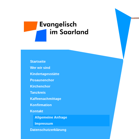
Startseite
Wer wir sind
Kindertagesstätte
Posaunenchor
Kirchenchor
Tanzkreis
Kaffeenachmittage
Konfirmation
Kontakt
Allgemeine Anfrage
Impressum
Datenschutzerklärung