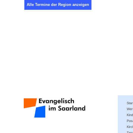
Alle Termine der Region anzeigen
Star
Wer 
Kind
Pos
Kir
Tan