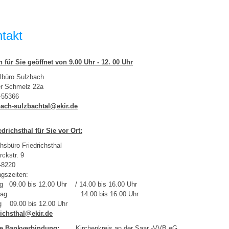
takt
h für Sie geöffnet von 9.00 Uhr - 12. 00 Uhr
lbüro Sulzbach
er Schmelz 22a
-55366
bach-sulzbachtal@ekir.de
edrichsthal für Sie vor Ort:
hsbüro Friedrichsthal
ckstr. 9
-8220
gszeiten:
g 09.00 bis 12.00 Uhr / 14.00 bis 16.00 Uhr
nstag 14.00 bis 16.00 Uhr
eitag 09.00 bis 12.00 Uhr
richsthal@ekir.de
re Bankverbindung:
Kirchenkreis an der Saar -VVB 