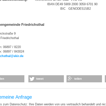
AN DE49 5909 2000 3059 6701 9
IC GENODE51SB2
hengemeinde Friedrichsthal
rckstraße 9
Friedrichsthal
n: 06897 / 8220
x: 06897 / 843024
richsthal@ekir.de
ilen
tweet
teilen
gemeine Anfrage
s zum Datenschutz: Ihre Daten werden von uns vertraulich behandelt und nic