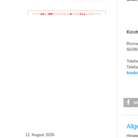
IB
B
Kirc
Bisma
66299 
Telefo
Telefa
fried
te
All
12. August 2026
Hinwei