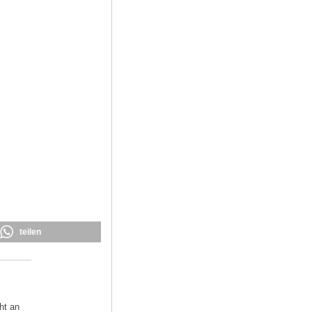
0
teilen
ht an